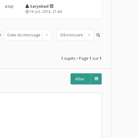
Saryekad
6162
14 oct. 2014, 21:46
ar
3 sujets • Page
1
sur
1
Aller