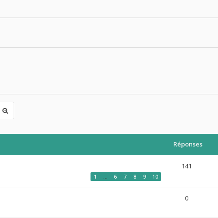
Réponses
141
1
…
6
7
8
9
10
0