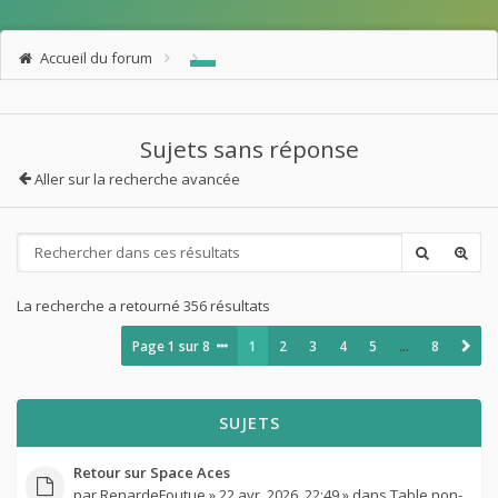
Accueil du forum
Sujets sans réponse
Aller sur la recherche avancée
La recherche a retourné 356 résultats
Page
1
sur
8
1
2
3
4
5
…
8
SUJETS
Retour sur Space Aces
par
RenardeFoutue
» 22 avr. 2026, 22:49 » dans
Table non-