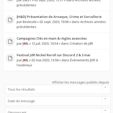
par
bat31
» 03 sept. 2020, 15:57 » dans
Archives années
précédentes
[H&D] Présentation de Arnaque, Crime et Sorcellerie
par
Besticole
» 02 sept. 2020, 19:06 » dans
Archives années
précédentes
Campagnes Clés en main & règles avancées
par
JML
» 12 juil. 2020, 10:54 » dans
Création de JdR
Festival JdR Nickel Reroll sur Discord 2 & 3 mai
par
JML
» 02 mai 2020, 13:04 » dans
Évènements JDR à
l'extérieur
Afficher les messages publiés depuis