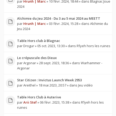
par
Hrunh | Marc
» 10 févr. 2024, 18:44 » dans
Blagnac Joue
2024
Alchimie du Jeu 2024 - Du 3 au 5 mai 2024 au MEETT
par
Hrunh | Marc
» 03 févr. 2024, 15:28 » dans
Alchimie du
Jeu 2024
Table Hors club à Blagnac
par
Drogur
» 05 oct. 2023, 13:30 » dans
R’lyeh hors les ruines
Le crépuscule des Dieux
par
Argonar
» 28 sept. 2023, 18:36 » dans
Warhammer -
Argonar
Star Citizen : Invictus Launch Week 2953
par
Areithel
» 18 mai 2023, 20:57 » dans
Jeu vidéo
Table Hors Club à Auterive
par
Arii Stef
» 06 févr. 2023, 15:38 » dans
R’lyeh hors les
ruines