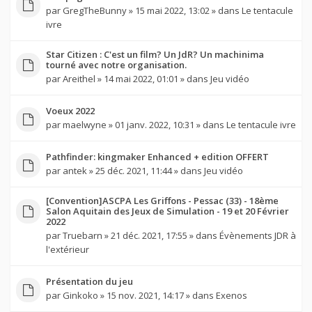
par
GregTheBunny
» 15 mai 2022, 13:02 » dans
Le tentacule
ivre
Star Citizen : C'est un film? Un JdR? Un machinima
tourné avec notre organisation.
par
Areithel
» 14 mai 2022, 01:01 » dans
Jeu vidéo
Voeux 2022
par
maelwyne
» 01 janv. 2022, 10:31 » dans
Le tentacule ivre
Pathfinder: kingmaker Enhanced + edition OFFERT
par
antek
» 25 déc. 2021, 11:44 » dans
Jeu vidéo
[Convention]ASCPA Les Griffons - Pessac (33) - 18ème
Salon Aquitain des Jeux de Simulation - 19 et 20 Février
2022
par
Truebarn
» 21 déc. 2021, 17:55 » dans
Évènements JDR à
l'extérieur
Présentation du jeu
par
Ginkoko
» 15 nov. 2021, 14:17 » dans
Exenos