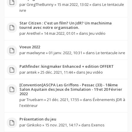
par
GregTheBunny
» 15 mai 2022, 13:02 » dans
Le tentacule
ivre
Star Citizen : C'est un film? Un JdR? Un machinima
tourné avec notre organisation.
par
Areithel
» 14 mai 2022, 01:01 » dans
Jeu vidéo
Voeux 2022
par
maelwyne
» 01 janv. 2022, 10:31 » dans
Le tentacule ivre
Pathfinder: kingmaker Enhanced + edition OFFERT
par
antek
» 25 déc. 2021, 11:44 » dans
Jeu vidéo
[Convention]ASCPA Les Griffons - Pessac (33) - 18ème
Salon Aquitain des Jeux de Simulation - 19 et 20 Février
2022
par
Truebarn
» 21 déc. 2021, 17:55 » dans
Évènements JDR à
l'extérieur
Présentation du jeu
par
Ginkoko
» 15 nov. 2021, 14:17 » dans
Exenos