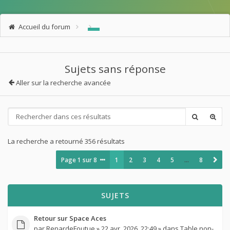
Accueil du forum
Sujets sans réponse
Aller sur la recherche avancée
La recherche a retourné 356 résultats
Page
1
sur
8
1
2
3
4
5
…
8
SUJETS
Retour sur Space Aces
par
RenardeFoutue
» 22 avr. 2026, 22:49 » dans
Table non-