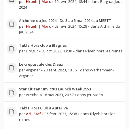
par
Hrunh | Marc
» 10 févr. 2024, 18:44 » dans
Blagnac Joue
2024
Alchimie du Jeu 2024 - Du 3 au 5 mai 2024 au MEETT
par
Hrunh | Marc
» 03 févr. 2024, 15:28 » dans
Alchimie du
Jeu 2024
Table Hors club à Blagnac
par
Drogur
» 05 oct. 2023, 13:30 » dans
R’lyeh hors les ruines
Le crépuscule des Dieux
par
Argonar
» 28 sept. 2023, 18:36 » dans
Warhammer -
Argonar
Star Citizen : Invictus Launch Week 2953
par
Areithel
» 18 mai 2023, 20:57 » dans
Jeu vidéo
Table Hors Club à Auterive
par
Arii Stef
» 06 févr. 2023, 15:38 » dans
R’lyeh hors les
ruines