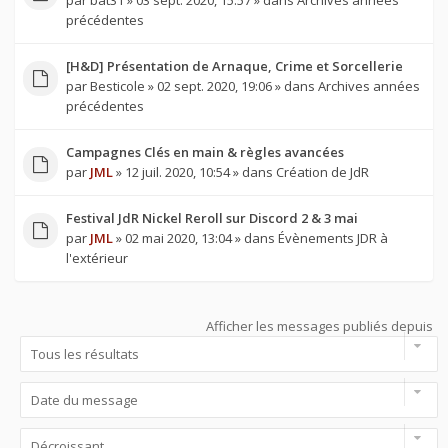
par
bat31
» 03 sept. 2020, 15:57 » dans
Archives années
précédentes
[H&D] Présentation de Arnaque, Crime et Sorcellerie
par
Besticole
» 02 sept. 2020, 19:06 » dans
Archives années
précédentes
Campagnes Clés en main & règles avancées
par
JML
» 12 juil. 2020, 10:54 » dans
Création de JdR
Festival JdR Nickel Reroll sur Discord 2 & 3 mai
par
JML
» 02 mai 2020, 13:04 » dans
Évènements JDR à
l'extérieur
Afficher les messages publiés depuis