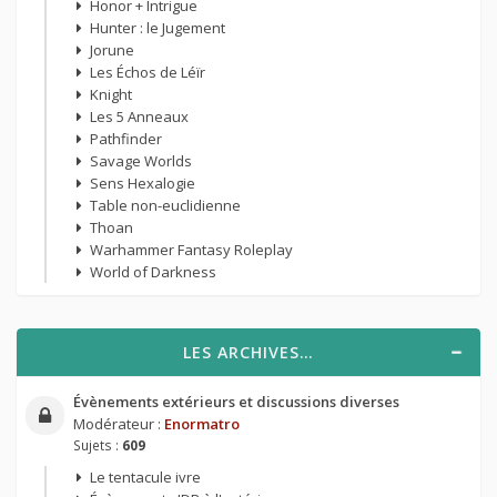
Honor + Intrigue
Hunter : le Jugement
Jorune
Les Échos de Léïr
Knight
Les 5 Anneaux
Pathfinder
Savage Worlds
Sens Hexalogie
Table non-euclidienne
Thoan
Warhammer Fantasy Roleplay
World of Darkness
LES ARCHIVES…
Évènements extérieurs et discussions diverses
Modérateur :
Enormatro
Sujets :
609
Le tentacule ivre