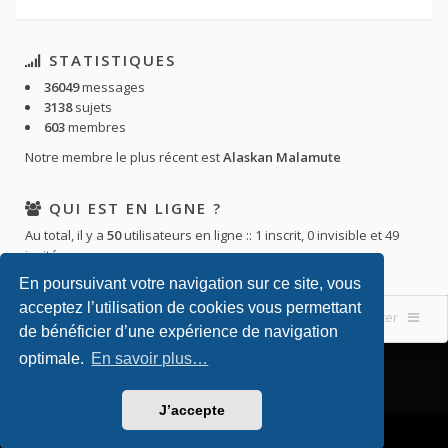
STATISTIQUES
36049
messages
3138
sujets
603
membres
Notre membre le plus récent est
Alaskan Malamute
QUI EST EN LIGNE ?
Au total, il y a
50
utilisateurs en ligne :: 1 inscrit, 0 invisible et 49
invités
En poursuivant votre navigation sur ce site, vous
acceptez l’utilisation de cookies vous permettant
Accueil du forum
Nous contacter
de bénéficier d’une expérience de navigation
optimale.
En savoir plus…
J’accepte
Powered by
phpBB
. Theming with
by
Eles Theme
.