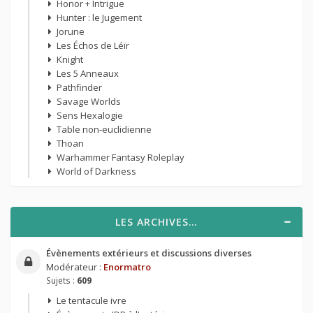
Honor + Intrigue
Hunter : le Jugement
Jorune
Les Échos de Léïr
Knight
Les 5 Anneaux
Pathfinder
Savage Worlds
Sens Hexalogie
Table non-euclidienne
Thoan
Warhammer Fantasy Roleplay
World of Darkness
LES ARCHIVES…
Évènements extérieurs et discussions diverses
Modérateur :
Enormatro
Sujets :
609
Le tentacule ivre