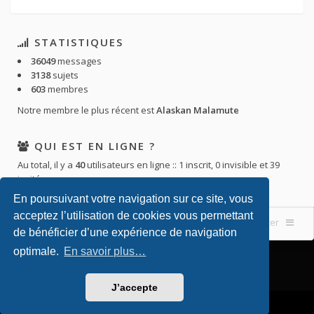
STATISTIQUES
36049
messages
3138
sujets
603
membres
Notre membre le plus récent est
Alaskan Malamute
QUI EST EN LIGNE ?
Au total, il y a
40
utilisateurs en ligne :: 1 inscrit, 0 invisible et 39
invités
En poursuivant votre navigation sur ce site, vous
acceptez l’utilisation de cookies vous permettant
Accueil du forum
Nous contacter
de bénéficier d’une expérience de navigation
optimale.
En savoir plus…
J’accepte
Powered by
phpBB
. Theming with
by
Eles Theme
.