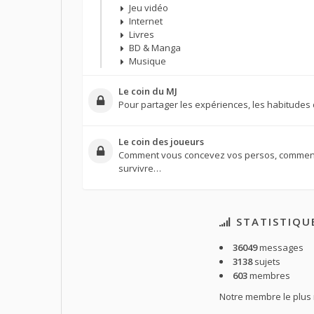
Jeu vidéo
Internet
Livres
BD & Manga
Musique
Le coin du MJ
Pour partager les expériences, les habitudes 
Le coin des joueurs
Comment vous concevez vos persos, comment 
survivre…
STATISTIQU
36049
messages
3138
sujets
603
membres
Notre membre le plus 