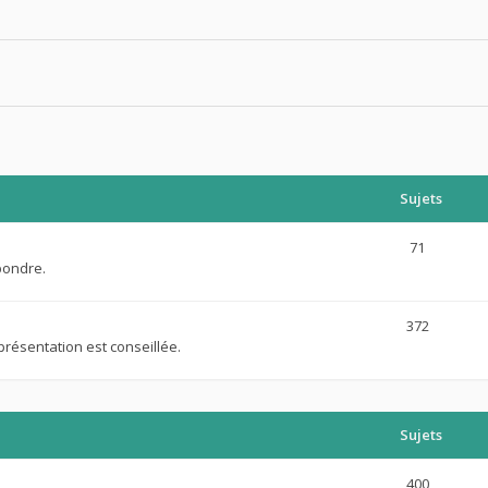
Sujets
71
pondre.
372
présentation est conseillée.
Sujets
400