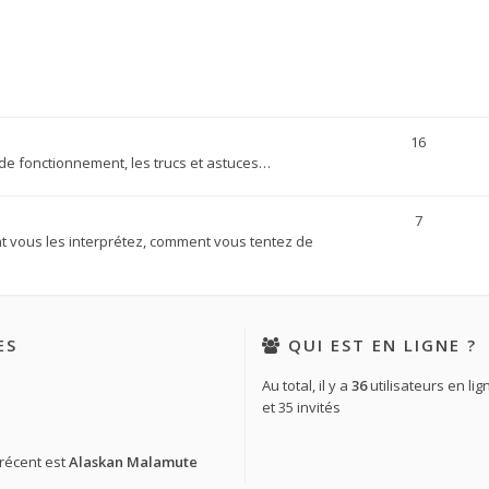
16
de fonctionnement, les trucs et astuces…
7
vous les interprétez, comment vous tentez de
ES
QUI EST EN LIGNE ?
Au total, il y a
36
utilisateurs en ligne
et 35 invités
récent est
Alaskan Malamute