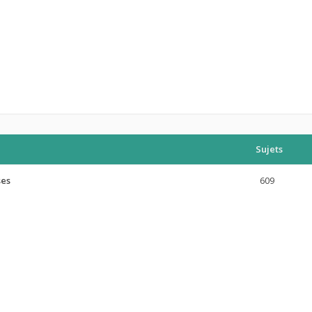
Sujets
ses
609