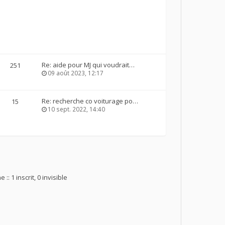
Re: aide pour MJ qui voudrait…
251
09 août 2023, 12:17
Re: recherche co voiturage po…
15
10 sept. 2022, 14:40
 :: 1 inscrit, 0 invisible