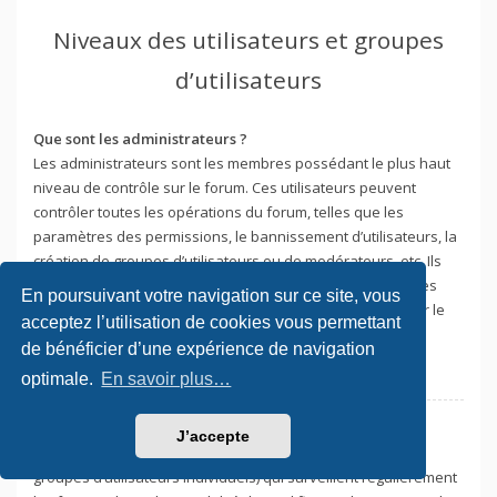
Niveaux des utilisateurs et groupes
d’utilisateurs
Que sont les administrateurs ?
Les administrateurs sont les membres possédant le plus haut
niveau de contrôle sur le forum. Ces utilisateurs peuvent
contrôler toutes les opérations du forum, telles que les
paramètres des permissions, le bannissement d’utilisateurs, la
création de groupes d’utilisateurs ou de modérateurs, etc. Ils
peuvent également être habilités à modérer l’ensemble des
En poursuivant votre navigation sur ce site, vous
forums. Tout ceci dépend de la configuration effectuée par le
acceptez l’utilisation de cookies vous permettant
fondateur du forum.
de bénéficier d’une expérience de navigation
Haut
optimale.
En savoir plus…
Que sont les modérateurs ?
J’accepte
Les modérateurs sont des utilisateurs individuels (ou des
groupes d’utilisateurs individuels) qui surveillent régulièrement