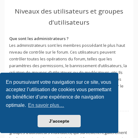
Niveaux des utilisateurs et groupes
d’utilisateurs
Que sont les administrateurs ?
Les administrateurs sont les membres possédant le plus haut
niveau de contrôle sur le forum. Ces utilisateurs peuvent
contrôler toutes les opérations du forum, telles que les
paramètres des permissions, le bannissement d’utilisateurs, la
création de groupes d’utilisateurs ou de modérateurs, etc. Ils
peuvent également être habilités à modérer l’ensemble des
En poursuivant votre navigation sur ce site, vous
forums. Tout ceci dépend de la configuration effectuée par le
acceptez l’utilisation de cookies vous permettant
fondateur du forum.
de bénéficier d’une expérience de navigation
Haut
optimale.
En savoir plus…
Que sont les modérateurs ?
J’accepte
Les modérateurs sont des utilisateurs individuels (ou des
groupes d’utilisateurs individuels) qui surveillent régulièrement