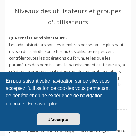
Niveaux des utilisateurs et groupes
d’utilisateurs
Que sont les administrateurs ?
Les administrateurs sont les membres possédant le plus haut
niveau de contrôle sur le forum. Ces utilisateurs peuvent
contrôler toutes les opérations du forum, telles que les
paramètres des permissions, le bannissement d’utilisateurs, la
création de groupes d’utilisateurs ou de modérateurs, etc. Ils
peuvent également être habilités à modérer l’ensemble des
En poursuivant votre navigation sur ce site, vous
forums. Tout ceci dépend de la configuration effectuée par le
acceptez l’utilisation de cookies vous permettant
fondateur du forum.
de bénéficier d’une expérience de navigation
Haut
optimale.
En savoir plus…
Que sont les modérateurs ?
J’accepte
Les modérateurs sont des utilisateurs individuels (ou des
groupes d’utilisateurs individuels) qui surveillent régulièrement