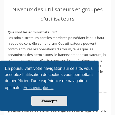
Niveaux des utilisateurs et groupes
d’utilisateurs
Que sont les administrateurs ?
Les administrateurs sont les membres possédant le plus haut
niveau de contrôle sur le forum. Ces utilisateurs peuvent
contrôler toutes les opérations du forum, telles que les
paramètres des permissions, le bannissement d’utilisateurs, la
création de groupes d’utilisateurs ou de modérateurs, etc. Ils
peuvent également être habilités à modérer l’ensemble des
En poursuivant votre navigation sur ce site, vous
forums. Tout ceci dépend de la configuration effectuée par le
acceptez l’utilisation de cookies vous permettant
fondateur du forum.
de bénéficier d’une expérience de navigation
Haut
optimale.
En savoir plus…
Que sont les modérateurs ?
J’accepte
Les modérateurs sont des utilisateurs individuels (ou des
groupes d’utilisateurs individuels) qui surveillent régulièrement