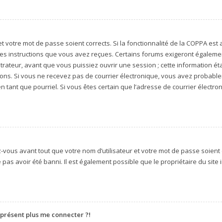
 et votre mot de passe soient corrects. Si la fonctionnalité de la COPPA es
 les instructions que vous avez reçues. Certains forums exigeront égalemen
rateur, avant que vous puissiez ouvrir une session ; cette information étai
ctions. Si vous ne recevez pas de courrier électronique, vous avez probab
 en tant que pourriel. Si vous êtes certain que l’adresse de courrier électr
vous avant tout que votre nom d’utilisateur et votre mot de passe soient co
as avoir été banni. Il est également possible que le propriétaire du site in
à présent plus me connecter ?!