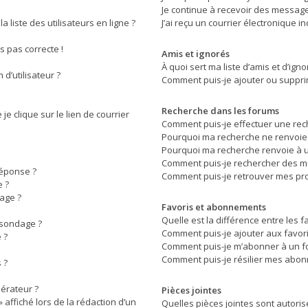
Je continue à recevoir des messages
liste des utilisateurs en ligne ?
J’ai reçu un courrier électronique i
rs pas correcte !
Amis et ignorés
À quoi sert ma liste d’amis et d’igno
d’utilisateur ?
Comment puis-je ajouter ou supprime
Recherche dans les forums
e clique sur le lien de courrier
Comment puis-je effectuer une rec
Pourquoi ma recherche ne renvoie 
Pourquoi ma recherche renvoie à u
Comment puis-je rechercher des 
réponse ?
Comment puis-je retrouver mes pro
 ?
age ?
Favoris et abonnements
Quelle est la différence entre les 
 sondage ?
Comment puis-je ajouter aux favori
 ?
Comment puis-je m’abonner à un f
Comment puis-je résilier mes abo
 ?
érateur ?
Pièces jointes
 affiché lors de la rédaction d’un
Quelles pièces jointes sont autoris