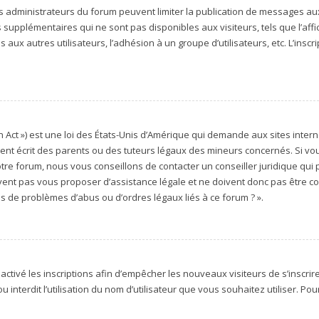
es administrateurs du forum peuvent limiter la publication de messages aux 
upplémentaires qui ne sont pas disponibles aux visiteurs, tels que l’affich
aux autres utilisateurs, l’adhésion à un groupe d’utilisateurs, etc. L’inscr
 Act ») est une loi des États-Unis d’Amérique qui demande aux sites intern
t écrit des parents ou des tuteurs légaux des mineurs concernés. Si vous
tre forum, nous vous conseillons de contacter un conseiller juridique qui
vent pas vous proposer d’assistance légale et ne doivent donc pas être con
os de problèmes d’abus ou d’ordres légaux liés à ce forum ? ».
sactivé les inscriptions afin d’empêcher les nouveaux visiteurs de s’inscri
 interdit l’utilisation du nom d’utilisateur que vous souhaitez utiliser. Pou