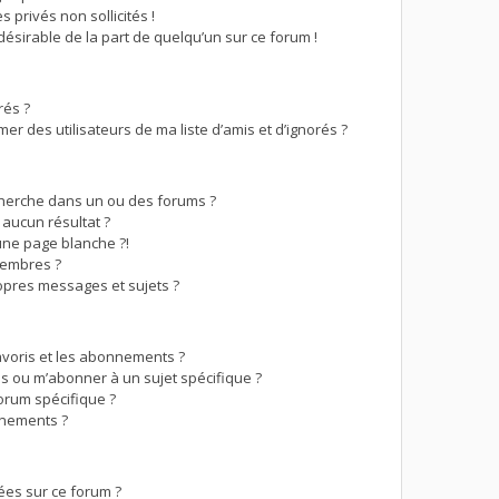
 privés non sollicités !
ndésirable de la part de quelqu’un sur ce forum !
rés ?
r des utilisateurs de ma liste d’amis et d’ignorés ?
herche dans un ou des forums ?
aucun résultat ?
ne page blanche ?!
membres ?
pres messages et sujets ?
favoris et les abonnements ?
s ou m’abonner à un sujet spécifique ?
orum spécifique ?
nnements ?
ées sur ce forum ?