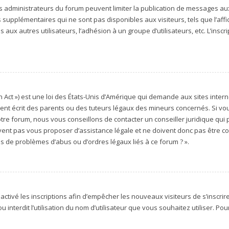
es administrateurs du forum peuvent limiter la publication de messages aux 
upplémentaires qui ne sont pas disponibles aux visiteurs, tels que l’affich
aux autres utilisateurs, l’adhésion à un groupe d’utilisateurs, etc. L’inscr
 Act ») est une loi des États-Unis d’Amérique qui demande aux sites intern
t écrit des parents ou des tuteurs légaux des mineurs concernés. Si vous
tre forum, nous vous conseillons de contacter un conseiller juridique qui
vent pas vous proposer d’assistance légale et ne doivent donc pas être con
os de problèmes d’abus ou d’ordres légaux liés à ce forum ? ».
sactivé les inscriptions afin d’empêcher les nouveaux visiteurs de s’inscri
 interdit l’utilisation du nom d’utilisateur que vous souhaitez utiliser. Pou