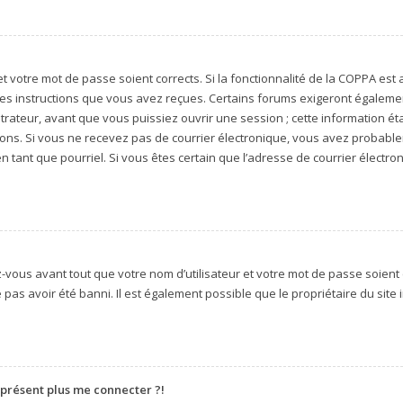
 et votre mot de passe soient corrects. Si la fonctionnalité de la COPPA es
 les instructions que vous avez reçues. Certains forums exigeront égalemen
rateur, avant que vous puissiez ouvrir une session ; cette information étai
ctions. Si vous ne recevez pas de courrier électronique, vous avez probab
 en tant que pourriel. Si vous êtes certain que l’adresse de courrier électr
vous avant tout que votre nom d’utilisateur et votre mot de passe soient co
as avoir été banni. Il est également possible que le propriétaire du site in
à présent plus me connecter ?!