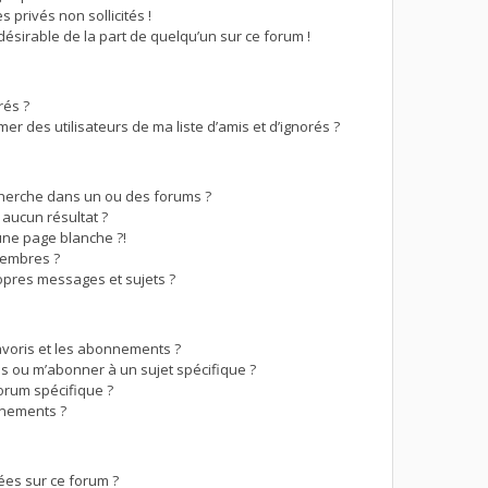
 privés non sollicités !
ndésirable de la part de quelqu’un sur ce forum !
rés ?
r des utilisateurs de ma liste d’amis et d’ignorés ?
herche dans un ou des forums ?
aucun résultat ?
ne page blanche ?!
membres ?
pres messages et sujets ?
favoris et les abonnements ?
s ou m’abonner à un sujet spécifique ?
orum spécifique ?
nnements ?
ées sur ce forum ?