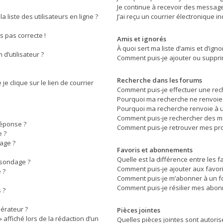
Je continue à recevoir des messages
liste des utilisateurs en ligne ?
J’ai reçu un courrier électronique i
rs pas correcte !
Amis et ignorés
À quoi sert ma liste d’amis et d’igno
d’utilisateur ?
Comment puis-je ajouter ou supprime
Recherche dans les forums
e clique sur le lien de courrier
Comment puis-je effectuer une rec
Pourquoi ma recherche ne renvoie 
Pourquoi ma recherche renvoie à u
Comment puis-je rechercher des 
réponse ?
Comment puis-je retrouver mes pro
 ?
age ?
Favoris et abonnements
Quelle est la différence entre les 
 sondage ?
Comment puis-je ajouter aux favori
 ?
Comment puis-je m’abonner à un f
Comment puis-je résilier mes abo
 ?
érateur ?
Pièces jointes
 affiché lors de la rédaction d’un
Quelles pièces jointes sont autoris