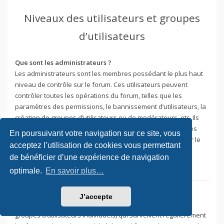
Niveaux des utilisateurs et groupes
d’utilisateurs
Que sont les administrateurs ?
Les administrateurs sont les membres possédant le plus haut
niveau de contrôle sur le forum. Ces utilisateurs peuvent
contrôler toutes les opérations du forum, telles que les
paramètres des permissions, le bannissement d’utilisateurs, la
création de groupes d’utilisateurs ou de modérateurs, etc. Ils
peuvent également être habilités à modérer l’ensemble des
En poursuivant votre navigation sur ce site, vous
forums. Tout ceci dépend de la configuration effectuée par le
acceptez l’utilisation de cookies vous permettant
fondateur du forum.
de bénéficier d’une expérience de navigation
Haut
optimale.
En savoir plus…
Que sont les modérateurs ?
J’accepte
Les modérateurs sont des utilisateurs individuels (ou des
groupes d’utilisateurs individuels) qui surveillent régulièrement